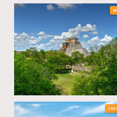
M
COS