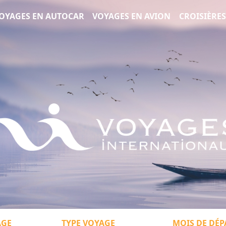
France, Voyages Internat
OYAGES EN AUTOCAR
VOYAGES EN AVION
CROISIÈRES
AGE
TYPE VOYAGE
MOIS DE DÉP