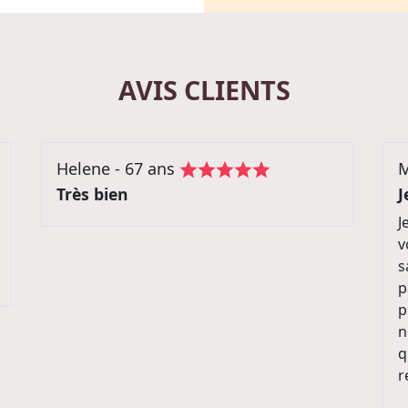
AVIS CLIENTS
Marie-Claude - 71 ans
M
Je recommande ce voyage
V
Je suis partie plusieurs fois avec les
T
voyages internationaux je suis toujours
r
satisfaite en septembre 2018 je suis
p
partie au Tyrol le car très confortable
l
propre le chauffeur très sympathique
é
nous avons bien visiter les lieux
qu'étaient indiqué sur le programme je
recommande ce voyage