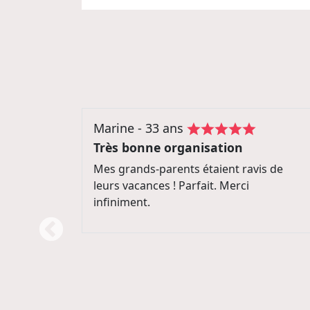
Helene - 67 ans
Très bien
is de