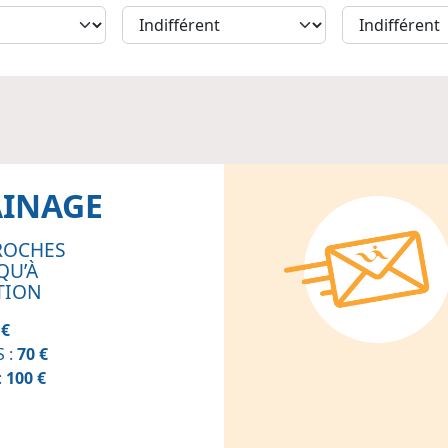
AINAGE
ROCHES
QU’À
TION
 €
 :
70 €
:
100 €