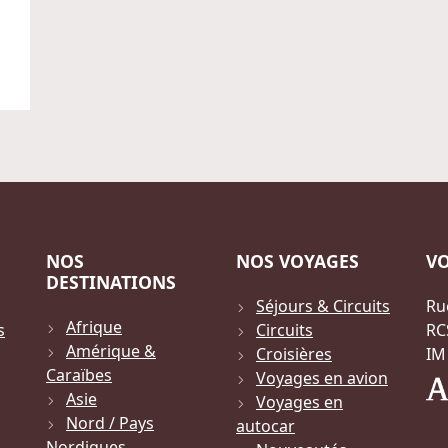
NOS
NOS VOYAGES
V
DESTINATIONS
Séjours & Circuits
Ru
Afrique
s
Circuits
RC
Amérique &
Croisières
IM
Caraïbes
Voyages en avion
Asie
Voyages en
Nord / Pays
autocar
Nordiques