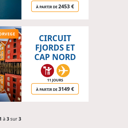
2453 €
À PARTIR DE
ORVEGE
CIRCUIT
FJORDS ET
CAP NORD
11 JOURS
3149 €
À PARTIR DE
1
à
3
sur
3