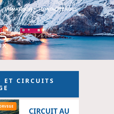
ionaux
THÉMATIQUES
CONTACTEZ NOUS
 ET CIRCUITS
GE
ORVEGE
CIRCUIT AU