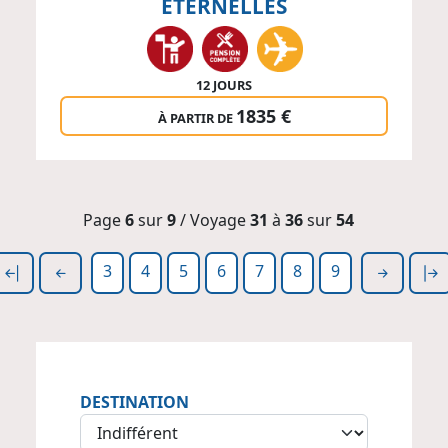
ÉTERNELLES
12 JOURS
1835 €
À PARTIR DE
Page
6
sur
9
/ Voyage
31
à
36
sur
54
3
4
5
6
7
8
9
DESTINATION