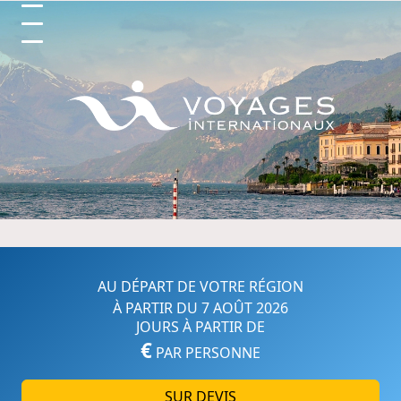
Circuits et Séjours en France, 
AU DÉPART DE VOTRE RÉGION
À PARTIR DU 7 AOÛT 2026
JOURS À PARTIR DE
€
PAR PERSONNE
SUR DEVIS