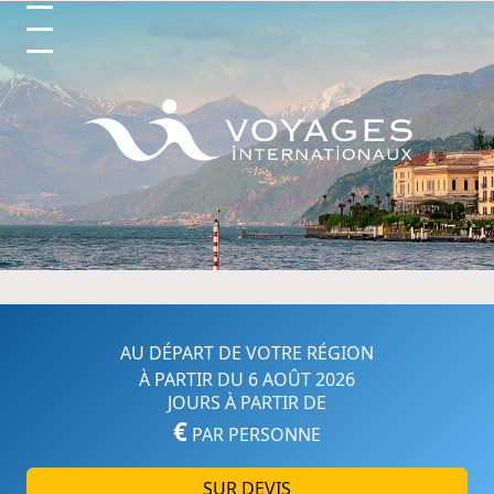
Circuits et Séjours en France, 
AU DÉPART DE VOTRE RÉGION
À PARTIR DU 6 AOÛT 2026
JOURS À PARTIR DE
€
PAR PERSONNE
SUR DEVIS