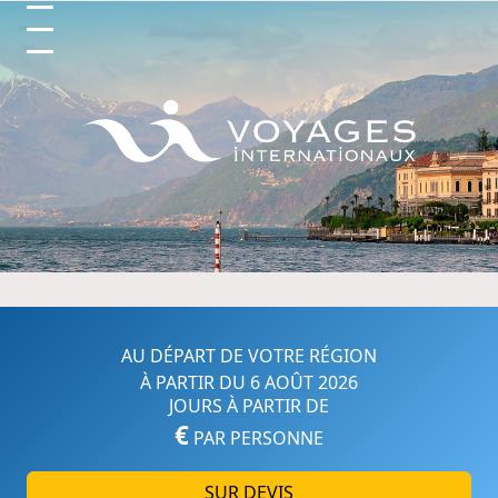
Circuits et Séjours en France, 
AU DÉPART DE VOTRE RÉGION
À PARTIR DU 6 AOÛT 2026
JOURS À PARTIR DE
€
PAR PERSONNE
SUR DEVIS