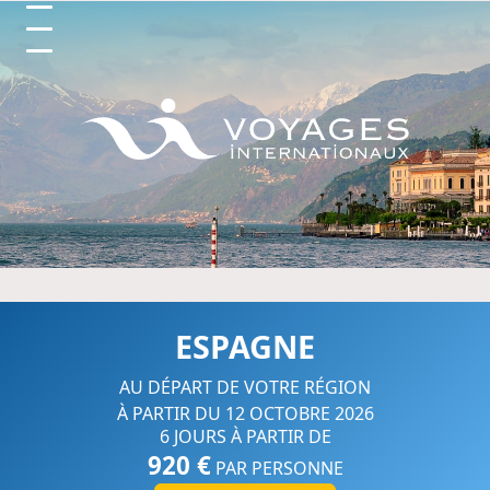
Circuits et Séjours en France, 
ESPAGNE
AU DÉPART DE VOTRE RÉGION
À PARTIR DU 12 OCTOBRE 2026
6 JOURS À PARTIR DE
920 €
PAR PERSONNE