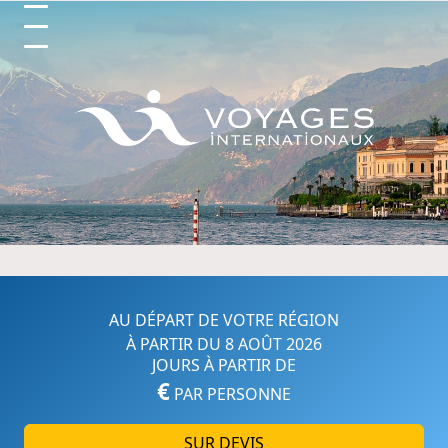
Circuits et Séjours en France, 
AU DÉPART DE VOTRE RÉGION
À PARTIR DU 8 AOÛT 2026
JOURS À PARTIR DE
€
PAR PERSONNE
SUR DEVIS