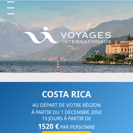
Circuits et Séjours en France, 
COSTA RICA
AU DÉPART DE VOTRE RÉGION
À PARTIR DU 1 DÉCEMBRE 2050
13 JOURS À PARTIR DE
1520 €
PAR PERSONNE