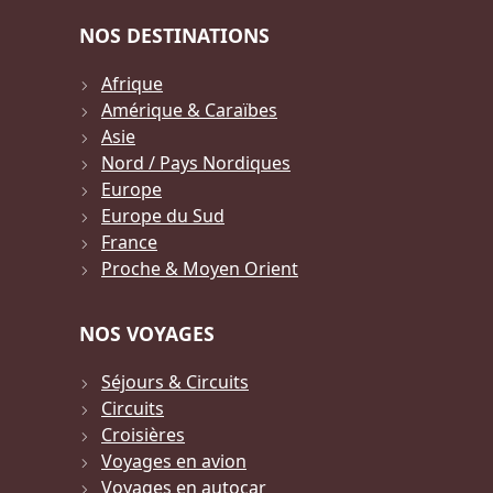
NOS DESTINATIONS
Afrique
Amérique & Caraïbes
Asie
Nord / Pays Nordiques
Europe
Europe du Sud
France
Proche & Moyen Orient
NOS VOYAGES
Séjours & Circuits
Circuits
Croisières
Voyages en avion
Voyages en autocar