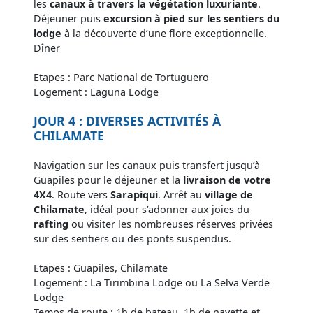
les
canaux à travers la végétation luxuriante
.
Déjeuner puis
excursion à pied sur les sentiers du
lodge
à la découverte d’une flore exceptionnelle.
Dîner
Etapes : Parc National de Tortuguero
Logement : Laguna Lodge
JOUR 4 : DIVERSES ACTIVITÉS À
CHILAMATE
Navigation sur les canaux puis transfert jusqu’à
Guapiles pour le déjeuner et la
livraison de votre
4X4
. Route vers
Sarapiqui
. Arrêt au
village de
Chilamate
, idéal pour s’adonner aux joies du
rafting
ou visiter les nombreuses réserves privées
sur des sentiers ou des ponts suspendus.
Etapes : Guapiles, Chilamate
Logement : La Tirimbina Lodge ou La Selva Verde
Lodge
Temps de route : 1h de bateau, 1h de navette et